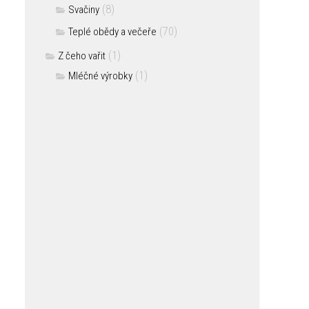
(8)
Svačiny
(70)
Teplé obědy a večeře
(1)
Z čeho vařit
(1)
Mléčné výrobky