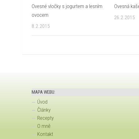
Ovesné vločky s jogurtem a lesním
Ovesná kaš
ovocem
26.2.2015
8.2.2015
MAPA WEBU:
Úvod
Články
Recepty
O mně
Kontakt