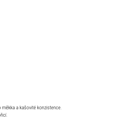
 měkka a kašovité konzistence.
icí.