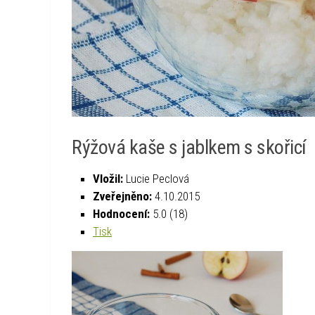
Rýžová kaše s jablkem s skořicí
Vložil:
Lucie Peclová
Zveřejněno:
4.10.2015
Hodnocení:
5.0
(
18
)
Tisk