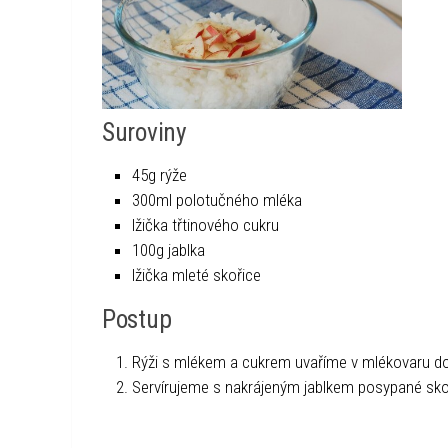
Suroviny
45g rýže
300ml polotučného mléka
lžička třtinového cukru
100g jablka
lžička mleté skořice
Postup
Rýži s mlékem a cukrem uvaříme v mlékovaru do
Servírujeme s nakrájeným jablkem posypané skoř