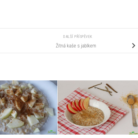
DALŠÍ PŘÍSPĚVEK
Žitná kaše s jablkem