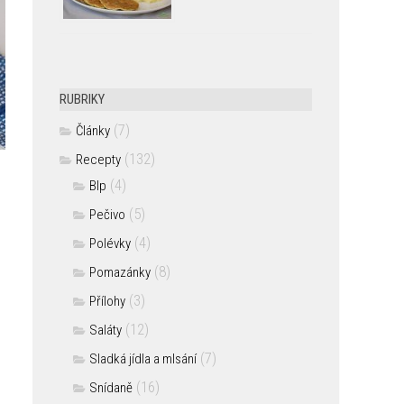
RUBRIKY
(7)
Články
(132)
Recepty
(4)
Blp
(5)
Pečivo
(4)
Polévky
(8)
Pomazánky
(3)
Přílohy
(12)
Saláty
(7)
Sladká jídla a mlsání
(16)
Snídaně