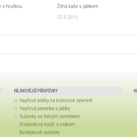
e s hruškou
Žitná kaše s jablkem
22.9.2015
NEJNOVĚJŠÍ PŘÍSPĚVKY
N
Vepřové plátky na kořenové zelenině
Vepřová panenka s jablky
Sušenky se lněným semínkem
Drobenkový koláč s mákem
Bezlepkové sušenky