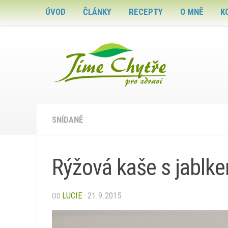
ÚVOD
ČLÁNKY
RECEPTY
O MNĚ
K
Skip to content
SNÍDANĚ
Rýžová kaše s jablke
LUCIE
21.9.2015
OD
·