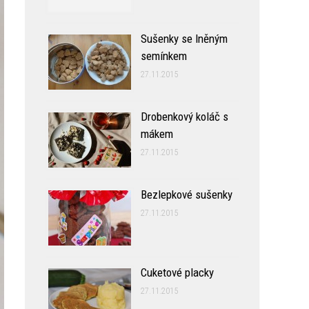
Sušenky se lněným
semínkem
27.11.2015
Drobenkový koláč s
mákem
27.11.2015
Bezlepkové sušenky
27.11.2015
Cuketové placky
27.11.2015