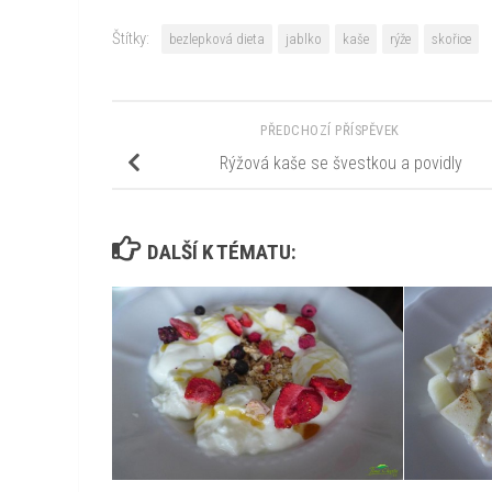
Štítky:
bezlepková dieta
jablko
kaše
rýže
skořice
PŘEDCHOZÍ PŘÍSPĚVEK
Rýžová kaše se švestkou a povidly
DALŠÍ K TÉMATU: