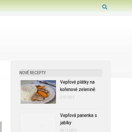
NOVÉ RECEPTY
Vepřové plátky na
kořenové zelenině
2.12.2015
Vepřová panenka s
jablky
29.11.2015