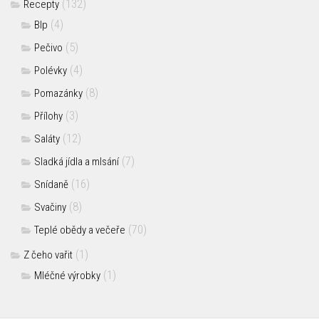
(132)
Recepty
(4)
Blp
(5)
Pečivo
(4)
Polévky
(8)
Pomazánky
(3)
Přílohy
(12)
Saláty
(7)
Sladká jídla a mlsání
(16)
Snídaně
(8)
Svačiny
(70)
Teplé obědy a večeře
(1)
Z čeho vařit
(1)
Mléčné výrobky