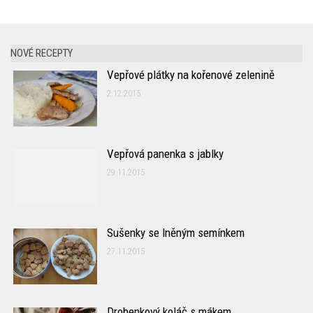
NOVÉ RECEPTY
Vepřové plátky na kořenové zelenině
2.12.2015
Vepřová panenka s jablky
29.11.2015
Sušenky se lněným semínkem
27.11.2015
Drobenkový koláč s mákem