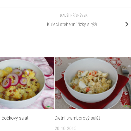
DALŠÍ PŘÍSPĚVEK
Kuřecí stehenní řízky s rýží
-čočkový salát
Dietní bramborový salát
20.10.2015