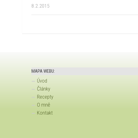
8.2.2015
MAPA WEBU:
Úvod
Články
Recepty
O mně
Kontakt