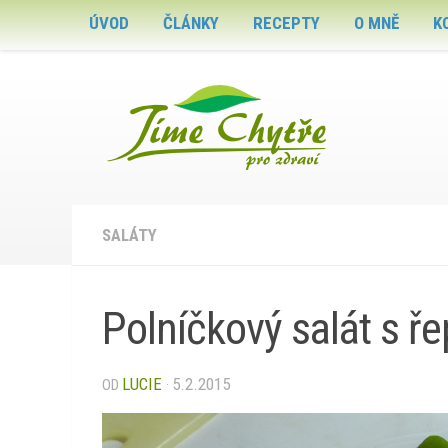
ÚVOD
ČLÁNKY
RECEPTY
O MNĚ
K
Skip to content
SALÁTY
Polníčkový salát s ř
LUCIE
5.2.2015
OD
·