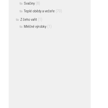
(8)
Svačiny
(70)
Teplé obědy a večeře
(1)
Z čeho vařit
(1)
Mléčné výrobky