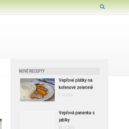
NOVÉ RECEPTY
Vepřové plátky na
kořenové zelenině
2.12.2015
Vepřová panenka s
jablky
29.11.2015