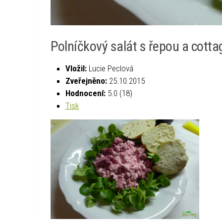
Polníčkový salát s řepou a cotta
Vložil:
Lucie Peclová
Zveřejněno:
25.10.2015
Hodnocení:
5.0
(
18
)
Tisk