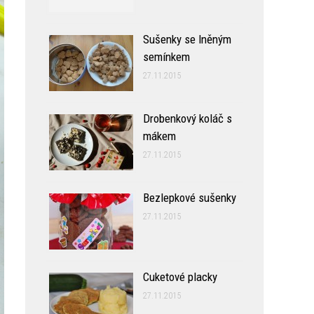
Sušenky se lněným
semínkem
27.11.2015
Drobenkový koláč s
mákem
27.11.2015
Bezlepkové sušenky
27.11.2015
Cuketové placky
27.11.2015