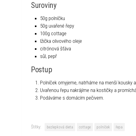
Suroviny
50g polníčku
50g uvařené řepy
100g cottage
lžička olivového oleje
citrónová šťáva
sůl, pepř
Postup
Polníček omyjeme, natrháme na menší kousky a d
Uvařenou řepu nakrájíme na kostičky a promíchá
Podáváme s domácím pečivem.
Štítky:
bezlepková dieta
cottage
polníček
řepa