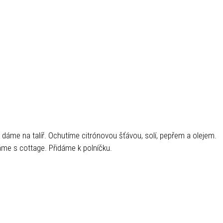
áme na talíř. Ochutíme citrónovou šťávou, solí, pepřem a olejem.
me s cottage. Přidáme k polníčku.