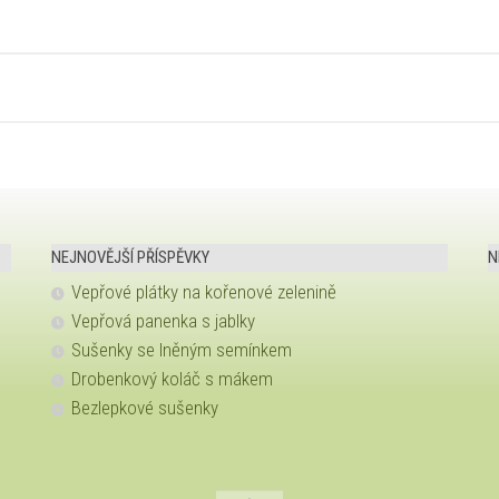
NEJNOVĚJŠÍ PŘÍSPĚVKY
N
Vepřové plátky na kořenové zelenině
Vepřová panenka s jablky
Sušenky se lněným semínkem
Drobenkový koláč s mákem
Bezlepkové sušenky