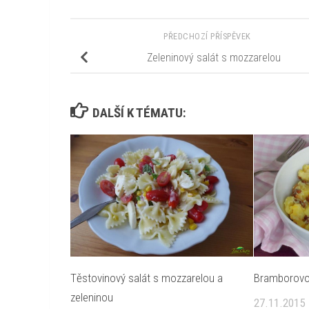
PŘEDCHOZÍ PŘÍSPĚVEK
Zeleninový salát s mozzarelou
DALŠÍ K TÉMATU:
Těstovinový salát s mozzarelou a
Bramborovo
zeleninou
27.11.2015