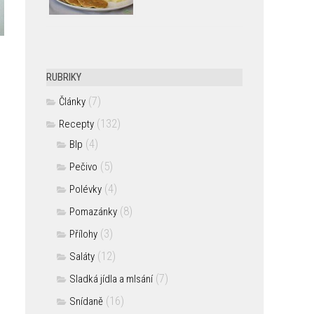
RUBRIKY
(7)
Články
(132)
Recepty
(4)
Blp
(5)
Pečivo
(4)
Polévky
(8)
Pomazánky
(3)
Přílohy
(12)
Saláty
(7)
Sladká jídla a mlsání
(16)
Snídaně