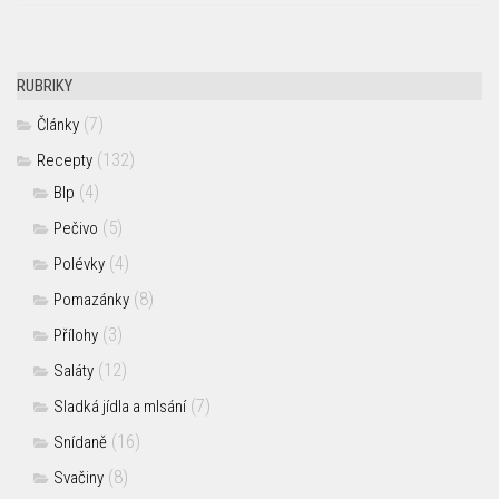
RUBRIKY
(7)
Články
(132)
Recepty
(4)
Blp
(5)
Pečivo
(4)
Polévky
(8)
Pomazánky
(3)
Přílohy
(12)
Saláty
(7)
Sladká jídla a mlsání
(16)
Snídaně
(8)
Svačiny