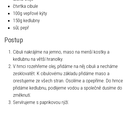
čtvrtka cibule
100g vepřové kýty
150g kedlubny
sůl, pepř
Postup
Cibuli nakrájíme na jemno, maso na menší kostky a
kedlubnu na větší hranolky.
V hrnci rozehřeme olej, přidáme na něj cibuli a necháme
zesklovatět. K cibulovému základu přidáme maso a
orestujeme ze všech stran. Osolíme a opepříme. Do hrnce
přidáme kedlubnu, podlijeme vodou a společně dusíme do
změknutí.
Servírujeme s paprikovou rýží.