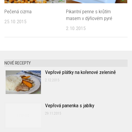
Pečená cizrna
Pikantní penne s krůtím
masem v dýňovém pyré
25.10.2015
2.10.2015
NOVÉ RECEPTY
Vepřové plátky na kořenové zelenině
2.12.2015
Vepřová panenka s jablky
29.11.2015