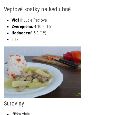
Vepřové kostky na kedlubně
Vložil:
Lucie Peclová
Zveřejněno:
4.10.2015
Hodnocení:
5.0
(
18
)
Tisk
Suroviny
lžička oleje