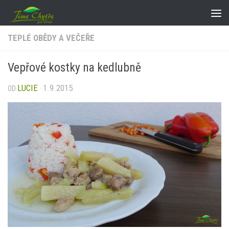
Skip to content
TEPLÉ OBĚDY A VEČEŘE
Vepřové kostky na kedlubně
LUCIE
1.9.2015
OD
·